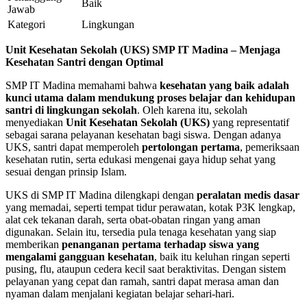
Baik
Jawab
Kategori
Lingkungan
Unit Kesehatan Sekolah (UKS) SMP IT Madina – Menjaga
Kesehatan Santri dengan Optimal
SMP IT Madina memahami bahwa
kesehatan yang baik adalah
kunci utama dalam mendukung proses belajar dan kehidupan
santri di lingkungan sekolah
. Oleh karena itu, sekolah
menyediakan
Unit Kesehatan Sekolah (UKS)
yang representatif
sebagai sarana pelayanan kesehatan bagi siswa. Dengan adanya
UKS, santri dapat memperoleh
pertolongan pertama
, pemeriksaan
kesehatan rutin, serta edukasi mengenai gaya hidup sehat yang
sesuai dengan prinsip Islam.
UKS di SMP IT Madina dilengkapi dengan
peralatan medis dasar
yang memadai, seperti tempat tidur perawatan, kotak P3K lengkap,
alat cek tekanan darah, serta obat-obatan ringan yang aman
digunakan. Selain itu, tersedia pula tenaga kesehatan yang siap
memberikan
penanganan pertama terhadap siswa yang
mengalami gangguan kesehatan
, baik itu keluhan ringan seperti
pusing, flu, ataupun cedera kecil saat beraktivitas. Dengan sistem
pelayanan yang cepat dan ramah, santri dapat merasa aman dan
nyaman dalam menjalani kegiatan belajar sehari-hari.