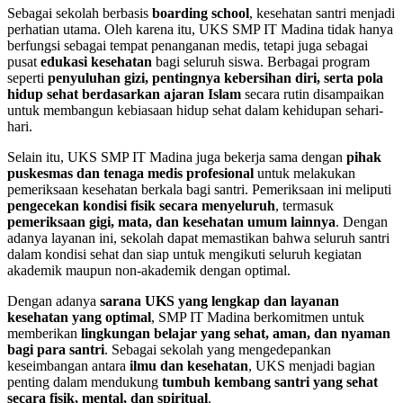
Sebagai sekolah berbasis
boarding school
, kesehatan santri menjadi
perhatian utama. Oleh karena itu, UKS SMP IT Madina tidak hanya
berfungsi sebagai tempat penanganan medis, tetapi juga sebagai
pusat
edukasi kesehatan
bagi seluruh siswa. Berbagai program
seperti
penyuluhan gizi, pentingnya kebersihan diri, serta pola
hidup sehat berdasarkan ajaran Islam
secara rutin disampaikan
untuk membangun kebiasaan hidup sehat dalam kehidupan sehari-
hari.
Selain itu, UKS SMP IT Madina juga bekerja sama dengan
pihak
puskesmas dan tenaga medis profesional
untuk melakukan
pemeriksaan kesehatan berkala bagi santri. Pemeriksaan ini meliputi
pengecekan kondisi fisik secara menyeluruh
, termasuk
pemeriksaan gigi, mata, dan kesehatan umum lainnya
. Dengan
adanya layanan ini, sekolah dapat memastikan bahwa seluruh santri
dalam kondisi sehat dan siap untuk mengikuti seluruh kegiatan
akademik maupun non-akademik dengan optimal.
Dengan adanya
sarana UKS yang lengkap dan layanan
kesehatan yang optimal
, SMP IT Madina berkomitmen untuk
memberikan
lingkungan belajar yang sehat, aman, dan nyaman
bagi para santri
. Sebagai sekolah yang mengedepankan
keseimbangan antara
ilmu dan kesehatan
, UKS menjadi bagian
penting dalam mendukung
tumbuh kembang santri yang sehat
secara fisik, mental, dan spiritual
.