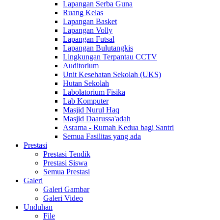
Lapangan Serba Guna
Ruang Kelas
Lapangan Basket
Lapangan Volly
Lapangan Futsal
Lapangan Bulutangkis
Lingkungan Terpantau CCTV
Auditorium
Unit Kesehatan Sekolah (UKS)
Hutan Sekolah
Labolatorium Fisika
Lab Komputer
Masjid Nurul Haq
Masjid Daarussa'adah
Asrama - Rumah Kedua bagi Santri
Semua Fasilitas yang ada
Prestasi
Prestasi Tendik
Prestasi Siswa
Semua Prestasi
Galeri
Galeri Gambar
Galeri Video
Unduhan
File