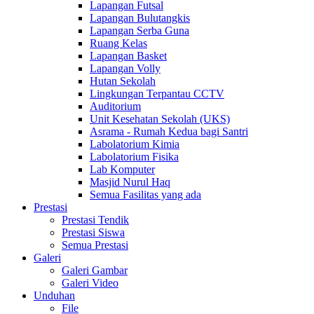
Lapangan Futsal
Lapangan Bulutangkis
Lapangan Serba Guna
Ruang Kelas
Lapangan Basket
Lapangan Volly
Hutan Sekolah
Lingkungan Terpantau CCTV
Auditorium
Unit Kesehatan Sekolah (UKS)
Asrama - Rumah Kedua bagi Santri
Labolatorium Kimia
Labolatorium Fisika
Lab Komputer
Masjid Nurul Haq
Semua Fasilitas yang ada
Prestasi
Prestasi Tendik
Prestasi Siswa
Semua Prestasi
Galeri
Galeri Gambar
Galeri Video
Unduhan
File