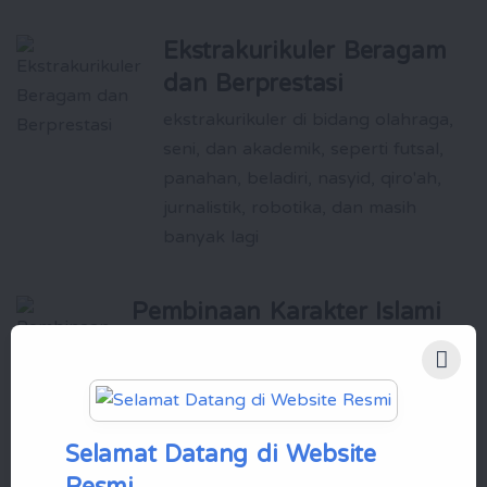
Ekstrakurikuler Beragam
dan Berprestasi
ekstrakurikuler di bidang olahraga,
seni, dan akademik, seperti futsal,
panahan, beladiri, nasyid, qiro'ah,
jurnalistik, robotika, dan masih
banyak lagi
Pembinaan Karakter Islami
yang Kuat
Santri dididik untuk memiliki akhlak yang
baik, kemandirian, dan kepemimpinan
yang siap membawa perubahan positif
Selamat Datang di Website
bagi masyarakat
Resmi