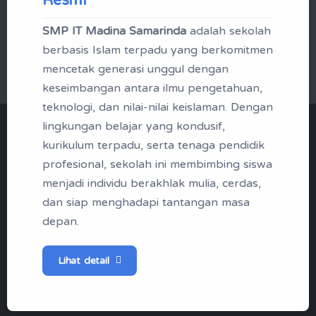
SMP IT Madina Samarinda
adalah sekolah
Mikrotik Academy
berbasis Islam terpadu yang berkomitmen
mencetak generasi unggul dengan
keseimbangan antara ilmu pengetahuan,
teknologi, dan nilai-nilai keislaman. Dengan
lingkungan belajar yang kondusif,
"Menjadi Santri | Profil
kurikulum terpadu, serta tenaga pendidik
Madina Boarding School
profesional, sekolah ini membimbing siswa
menjadi individu berakhlak mulia, cerdas,
Samarinda"
dan siap menghadapi tantangan masa
depan.
Tak kenal maka tak sayang, berikut
ini profil singkap SMP IT Madina
Lihat detail
Samarinda