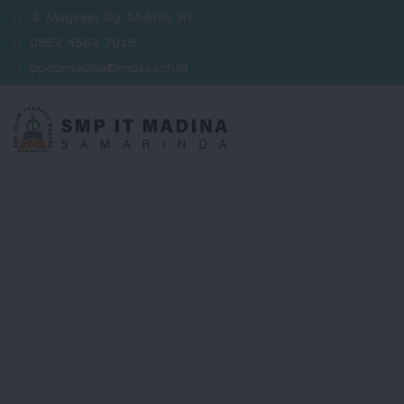
Jl. Mugirejo Gg. Mukhlis RT.…
0852 4562 7019
ppdbmadina@mbss.sch.id
Selamat Datang
Kami hadir sebagai sekolah yang
berkomitmen dalam mencetak
generasi unggul yang berakhlak
mulia, berwawasan luas, serta siap