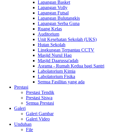
Lapangan Basket
Lapangan Volly
Lapangan Futsal
Lapangan Bulutangkis
Lapangan Serba Guna
Ruang Kelas
Auditorium
Unit Kesehatan Sekolah (UKS)
Hutan Sekolah
Lingkungan Terpantau CCTV
Masjid Nurul Haq
Masjid Daarussa'adah
Asrama - Rumah Kedua bagi Santri
Labolatorium Kimia
Labolatorium Fisika
Semua Fasilitas yang ada
Prestasi
Prestasi Tendik
Prestasi Siswa
Semua Prestasi
Galeri
Galeri Gambar
Galeri Video
Unduhan
File