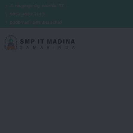
Jl. Mugirejo Gg. Mukhlis RT.…
0852 4562 7019
ppdbmadina@mbss.sch.id
Selamat Datang
Kami hadir sebagai sekolah yang
berkomitmen dalam mencetak
generasi unggul yang berakhlak
mulia, berwawasan luas, serta siap