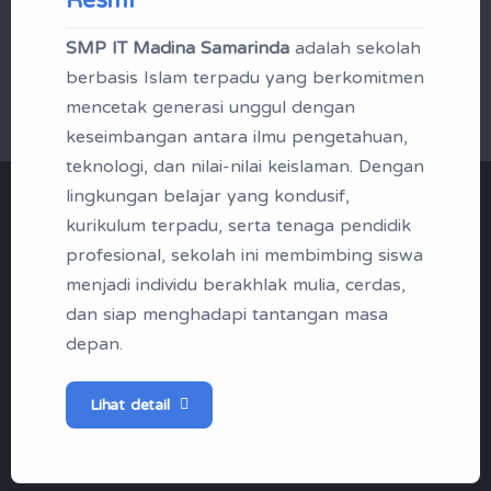
SMP IT Madina Samarinda
adalah sekolah
Mikrotik Academy
berbasis Islam terpadu yang berkomitmen
mencetak generasi unggul dengan
keseimbangan antara ilmu pengetahuan,
teknologi, dan nilai-nilai keislaman. Dengan
lingkungan belajar yang kondusif,
"Menjadi Santri | Profil
kurikulum terpadu, serta tenaga pendidik
Madina Boarding School
profesional, sekolah ini membimbing siswa
menjadi individu berakhlak mulia, cerdas,
Samarinda"
dan siap menghadapi tantangan masa
depan.
Tak kenal maka tak sayang, berikut
ini profil singkap SMP IT Madina
Lihat detail
Samarinda