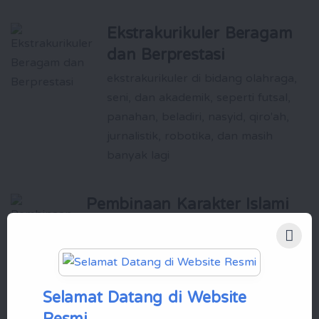
Ekstrakurikuler Beragam
dan Berprestasi
ekstrakurikuler di bidang olahraga,
seni, dan akademik, seperti futsal,
panahan, beladiri, nasyid, qiro'ah,
jurnalistik, robotika, dan masih
banyak lagi
Pembinaan Karakter Islami
yang Kuat
Santri dididik untuk memiliki akhlak yang
baik, kemandirian, dan kepemimpinan
yang siap membawa perubahan positif
Selamat Datang di Website
bagi masyarakat
Resmi