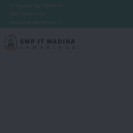
Jl. Mugirejo Gg. Mukhlis RT.…
0852 4562 7019
ppdbmadina@mbss.sch.id
Selamat Datang
Kami hadir sebagai sekolah yang
berkomitmen dalam mencetak
generasi unggul yang berakhlak
mulia, berwawasan luas, serta siap