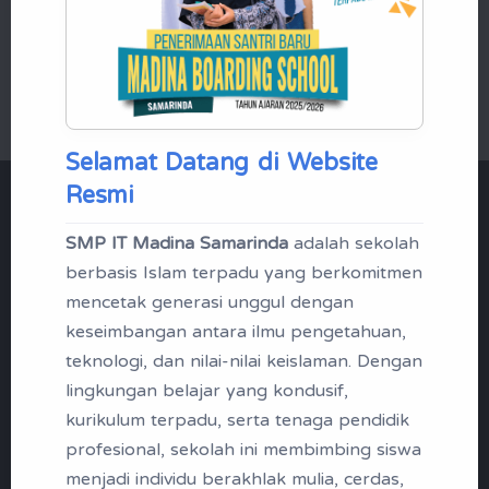
Mikrotik Academy
Selamat Datang di Website
Resmi
"Menjadi Santri | Profil
SMP IT Madina Samarinda
adalah sekolah
Madina Boarding School
berbasis Islam terpadu yang berkomitmen
Samarinda"
mencetak generasi unggul dengan
keseimbangan antara ilmu pengetahuan,
Tak kenal maka tak sayang, berikut
teknologi, dan nilai-nilai keislaman. Dengan
lingkungan belajar yang kondusif,
ini profil singkap SMP IT Madina
kurikulum terpadu, serta tenaga pendidik
Samarinda
profesional, sekolah ini membimbing siswa
menjadi individu berakhlak mulia, cerdas,