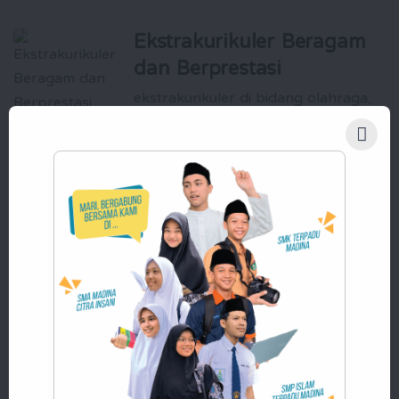
Ekstrakurikuler Beragam
dan Berprestasi
ekstrakurikuler di bidang olahraga,
seni, dan akademik, seperti futsal,
panahan, beladiri, nasyid, qiro'ah,
jurnalistik, robotika, dan masih
banyak lagi
Pembinaan Karakter Islami
yang Kuat
Santri dididik untuk memiliki akhlak yang
baik, kemandirian, dan kepemimpinan
yang siap membawa perubahan positif
bagi masyarakat