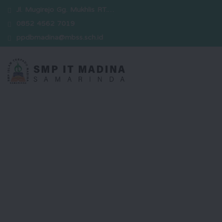
Jl. Mugirejo Gg. Mukhlis RT.…
0852 4562 7019
ppdbmadina@mbss.sch.id
Selamat Datang
Kami hadir sebagai sekolah yang
berkomitmen dalam mencetak
generasi unggul yang berakhlak
mulia, berwawasan luas, serta siap