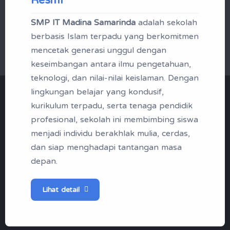
SMP IT Madina Samarinda
adalah sekolah
Mikrotik Academy
berbasis Islam terpadu yang berkomitmen
mencetak generasi unggul dengan
keseimbangan antara ilmu pengetahuan,
teknologi, dan nilai-nilai keislaman. Dengan
lingkungan belajar yang kondusif,
"Menjadi Santri | Profil
kurikulum terpadu, serta tenaga pendidik
Madina Boarding School
profesional, sekolah ini membimbing siswa
menjadi individu berakhlak mulia, cerdas,
Samarinda"
dan siap menghadapi tantangan masa
depan.
Tak kenal maka tak sayang, berikut
ini profil singkap SMP IT Madina
Lihat detail
Samarinda