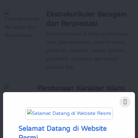
Ekstrakurikuler Beragam
dan Berprestasi
ekstrakurikuler di bidang olahraga,
seni, dan akademik, seperti futsal,
panahan, beladiri, nasyid, qiro'ah,
jurnalistik, robotika, dan masih
banyak lagi
Pembinaan Karakter Islami
yang Kuat
Santri dididik untuk memiliki akhlak yang
baik, kemandirian, dan kepemimpinan
yang siap membawa perubahan positif
Selamat Datang di Website
bagi masyarakat
Resmi