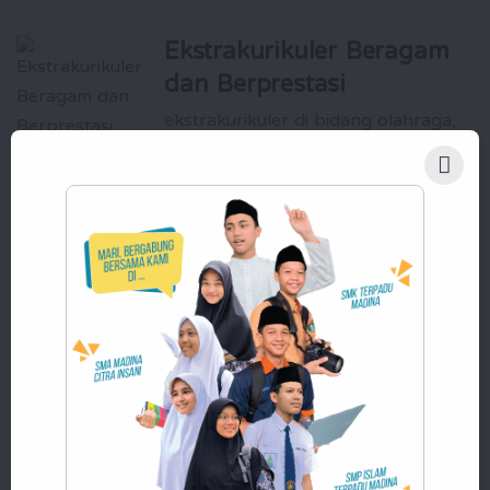
Ekstrakurikuler Beragam
dan Berprestasi
ekstrakurikuler di bidang olahraga,
seni, dan akademik, seperti futsal,
panahan, beladiri, nasyid, qiro'ah,
jurnalistik, robotika, dan masih
banyak lagi
Pembinaan Karakter Islami
yang Kuat
Santri dididik untuk memiliki akhlak yang
baik, kemandirian, dan kepemimpinan
yang siap membawa perubahan positif
bagi masyarakat