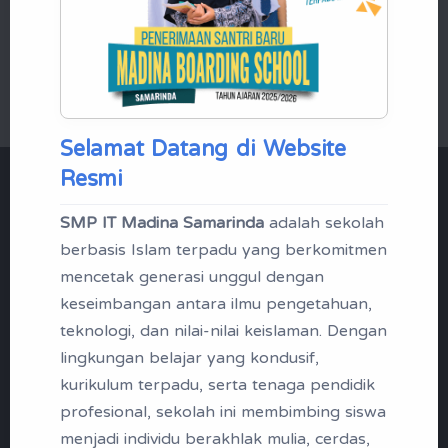
Mikrotik Academy
Selamat Datang di Website
Resmi
"Menjadi Santri | Profil
SMP IT Madina Samarinda
adalah sekolah
Madina Boarding School
berbasis Islam terpadu yang berkomitmen
Samarinda"
mencetak generasi unggul dengan
keseimbangan antara ilmu pengetahuan,
Tak kenal maka tak sayang, berikut
teknologi, dan nilai-nilai keislaman. Dengan
lingkungan belajar yang kondusif,
ini profil singkap SMP IT Madina
kurikulum terpadu, serta tenaga pendidik
Samarinda
profesional, sekolah ini membimbing siswa
menjadi individu berakhlak mulia, cerdas,