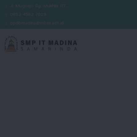
Jl. Mugirejo Gg. Mukhlis RT.…
0852 4562 7019
ppdbmadina@mbss.sch.id
Selamat Datang
Kami hadir sebagai sekolah yang
berkomitmen dalam mencetak
generasi unggul yang berakhlak
mulia, berwawasan luas, serta siap