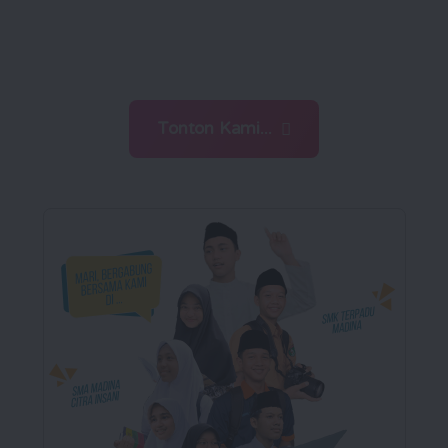
menghadapi tantangan zaman
dengan ilmu dan iman
Tonton Kami...