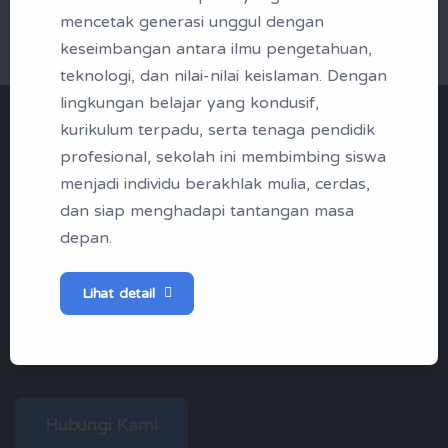
mencetak generasi unggul dengan
keseimbangan antara ilmu pengetahuan,
teknologi, dan nilai-nilai keislaman. Dengan
lingkungan belajar yang kondusif,
"Menjadi Santri | Profil
kurikulum terpadu, serta tenaga pendidik
profesional, sekolah ini membimbing siswa
Madina Boarding School
menjadi individu berakhlak mulia, cerdas,
Samarinda"
dan siap menghadapi tantangan masa
depan.
Tak kenal maka tak sayang, berikut
Lihat detail
ini profil singkap SMP IT Madina
Samarinda
Hubungi Kami