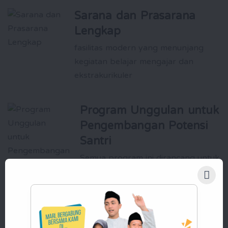
Sarana dan Prasarana
Lengkap
fasilitas modern yang menunjang
kegiatan belajar mengajar dan
ekstrakurikuler
Program Unggulan untuk
Pengembangan Potensi
Santri
Semua program ini dirancang untuk
membentuk santri yang cerdas,
berkarakter, dan siap menghadapi
tantangan global