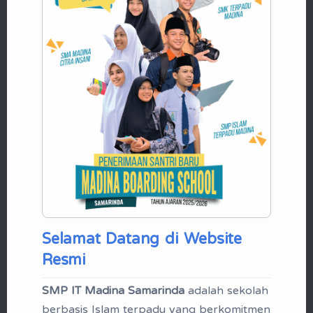
Ekstrakurikuler Beragam
dan Berprestasi
ekstrakurikuler di bidang olahraga,
seni, dan akademik, seperti futsal,
panahan, beladiri, nasyid, qiro'ah,
jurnalistik, robotika, dan masih
banyak lagi
Pembinaan Karakter Islami yang
Kuat
Santri dididik untuk memiliki akhlak yang baik,
Selamat Datang di Website
kemandirian, dan kepemimpinan yang siap
Resmi
membawa perubahan positif bagi masyarakat
SMP IT Madina Samarinda
adalah sekolah
Mikrotik Academy
berbasis Islam terpadu yang berkomitmen