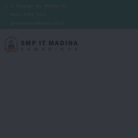
Jl. Mugirejo Gg. Mukhlis RT.…
0852 4562 7019
ppdbmadina@mbss.sch.id
Selamat Datang
Kami hadir sebagai sekolah yang
berkomitmen dalam mencetak
generasi unggul yang berakhlak
mulia, berwawasan luas, serta siap