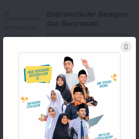
Ekstrakurikuler Beragam
dan Berprestasi
ekstrakurikuler di bidang olahraga,
seni, dan akademik, seperti futsal,
panahan, beladiri, nasyid, qiro'ah,
jurnalistik, robotika, dan masih
banyak lagi
Pembinaan Karakter Islami
yang Kuat
Santri dididik untuk memiliki akhlak yang
baik, kemandirian, dan kepemimpinan
yang siap membawa perubahan positif
bagi masyarakat