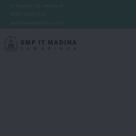
Jl. Mugirejo Gg. Mukhlis RT.…
0852 4562 7019
ppdbmadina@mbss.sch.id
Selamat Datang
Kami hadir sebagai sekolah yang
berkomitmen dalam mencetak
generasi unggul yang berakhlak
mulia, berwawasan luas, serta siap