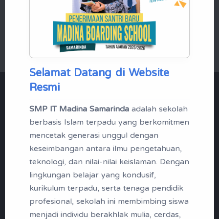
Mikrotik Academy
Selamat Datang di Website
Resmi
"Menjadi Santri | Profil
SMP IT Madina Samarinda
adalah sekolah
Madina Boarding School
berbasis Islam terpadu yang berkomitmen
Samarinda"
mencetak generasi unggul dengan
keseimbangan antara ilmu pengetahuan,
Tak kenal maka tak sayang, berikut
teknologi, dan nilai-nilai keislaman. Dengan
lingkungan belajar yang kondusif,
ini profil singkap SMP IT Madina
kurikulum terpadu, serta tenaga pendidik
Samarinda
profesional, sekolah ini membimbing siswa
menjadi individu berakhlak mulia, cerdas,