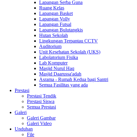
Lapangan Serba Guna
Ruang Kelas
Lapangan Basket
Lapangan Volly
Lapangan Futsal
Lapangan Bulutangkis
Hutan Sekolah
Lingkungan Terpantau CCTV
Auditorium
Unit Kesehatan Sekolah (UKS)
Labolatorium Fisika
Lab Komputer
Masjid Nurul Haq
Masjid Daarussa'adah
Asrama - Rumah Kedua bagi Santri
Semua Fasilitas yang ada
Prestasi
Prestasi Tendik
Prestasi Siswa
Semua Prestasi
Galeri
Galeri Gambar
Galeri Video
Unduhan
File