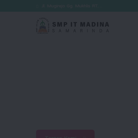
Jl. Mugirejo Gg. Mukhlis RT.…
Selamat Datang
Kami hadir sebagai sekolah 
mencetak generasi unggul ya
berwawasan luas, serta siap
zaman dengan ilmu dan iman