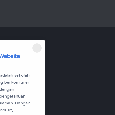
Website
adalah sekolah
ang berkomitmen
 dengan
 pengetahuan,
eislaman. Dengan
ndusif,