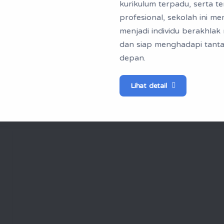
kurikulum terpadu, serta t
profesional, sekolah ini m
menjadi individu berakhlak 
dan siap menghadapi tant
depan.
Berita & Artikel
Lihat detail