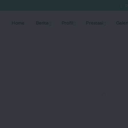
0
Home
Berita
Profil
Prestasi
Galer
yang berkomitmen dalam
ng berakhlak mulia,
 menghadapi tantangan