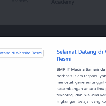
Academy
 | Profil
Selamat Datang di 
ing
Resmi
nda"
SMP IT Madina Samarinda
berbasis Islam terpadu y
mencetak generasi unggul
rikut ini profil
keseimbangan antara ilmu
arinda
teknologi, dan nilai-nilai k
lingkungan belajar yang ko