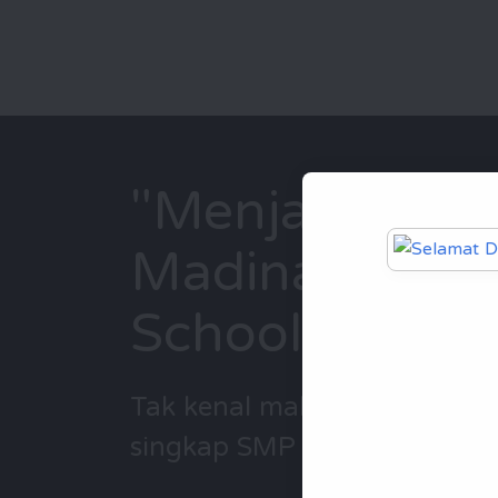
"Menjadi Santri
Madina Board
School Samari
Tak kenal maka tak sayang, be
singkap SMP IT Madina Sam