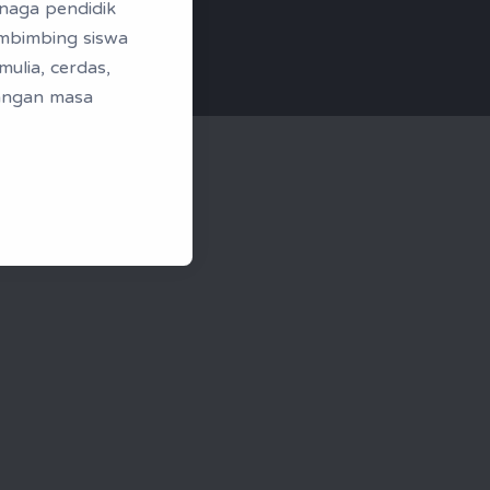
enaga pendidik
embimbing siswa
mulia, cerdas,
angan masa