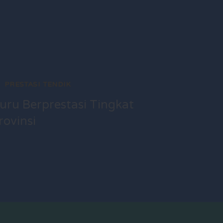
PRESTASI TENDIK
PRESTA
uru Berprestasi Tingkat
Guru Te
rovinsi
Barat