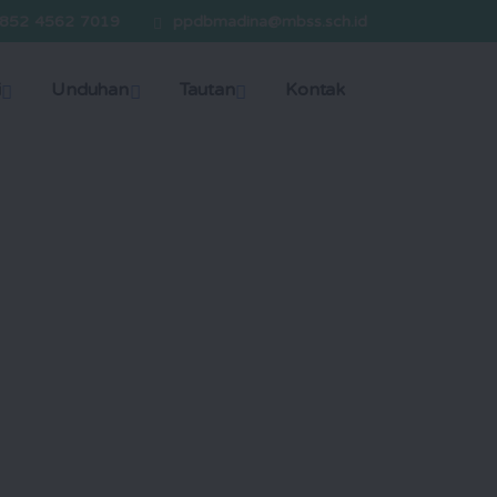
852 4562 7019
ppdbmadina@mbss.sch.id
i
Unduhan
Tautan
Kontak