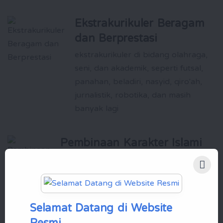
Ekstrakurikuler Beragam
dan Berprestasi
ekstrakurikuler di bidang olahraga,
seni, dan akademik, seperti futsal,
panahan, beladiri, nasyid, qiro'ah,
jurnalistik, robotika, dan masih
banyak lagi
Pembinaan Karakter Islami
yang Kuat
Santri dididik untuk memiliki akhlak yang
baik, kemandirian, dan kepemimpinan
yang siap membawa perubahan positif
Selamat Datang di Website
bagi masyarakat
Resmi