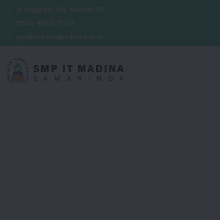
Jl. Mugirejo Gg. Mukhlis RT.…
0852 4562 7019
ppdbmadina@mbss.sch.id
Selamat Datang
Kami hadir sebagai sekolah yang
berkomitmen dalam mencetak
generasi unggul yang berakhlak
mulia, berwawasan luas, serta siap