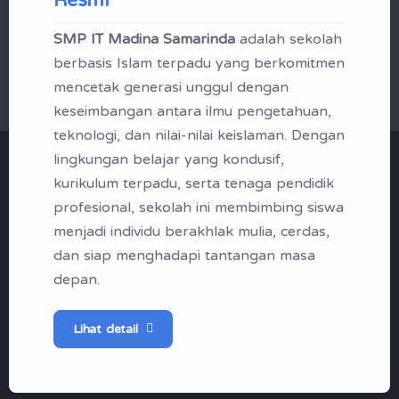
SMP IT Madina Samarinda
adalah sekolah
Mikrotik Academy
berbasis Islam terpadu yang berkomitmen
mencetak generasi unggul dengan
keseimbangan antara ilmu pengetahuan,
teknologi, dan nilai-nilai keislaman. Dengan
lingkungan belajar yang kondusif,
"Menjadi Santri | Profil
kurikulum terpadu, serta tenaga pendidik
Madina Boarding School
profesional, sekolah ini membimbing siswa
menjadi individu berakhlak mulia, cerdas,
Samarinda"
dan siap menghadapi tantangan masa
depan.
Tak kenal maka tak sayang, berikut
ini profil singkap SMP IT Madina
Lihat detail
Samarinda