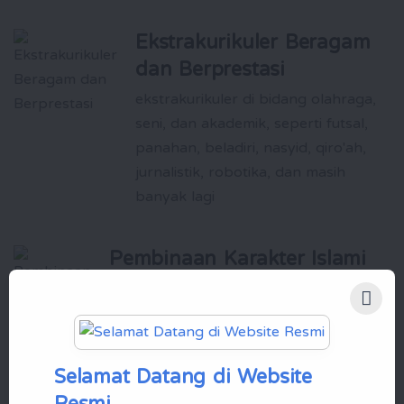
Ekstrakurikuler Beragam
dan Berprestasi
ekstrakurikuler di bidang olahraga,
seni, dan akademik, seperti futsal,
panahan, beladiri, nasyid, qiro'ah,
jurnalistik, robotika, dan masih
banyak lagi
Pembinaan Karakter Islami
yang Kuat
Santri dididik untuk memiliki akhlak yang
baik, kemandirian, dan kepemimpinan
yang siap membawa perubahan positif
Selamat Datang di Website
bagi masyarakat
Resmi