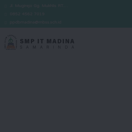
Jl. Mugirejo Gg. Mukhlis RT.…
0852 4562 7019
ppdbmadina@mbss.sch.id
Selamat Datang
Kami hadir sebagai sekolah yang
berkomitmen dalam mencetak
generasi unggul yang berakhlak
mulia, berwawasan luas, serta siap