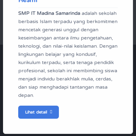
SMP IT Madina Samarinda
adalah sekolah
Mikrotik Academy
berbasis Islam terpadu yang berkomitmen
mencetak generasi unggul dengan
keseimbangan antara ilmu pengetahuan,
teknologi, dan nilai-nilai keislaman. Dengan
lingkungan belajar yang kondusif,
"Menjadi Santri | Profil
kurikulum terpadu, serta tenaga pendidik
Madina Boarding School
profesional, sekolah ini membimbing siswa
menjadi individu berakhlak mulia, cerdas,
Samarinda"
dan siap menghadapi tantangan masa
depan.
Tak kenal maka tak sayang, berikut
ini profil singkap SMP IT Madina
Lihat detail
Samarinda